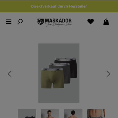
Zum Hauptinhalt springen
Direktverkauf durch Hersteller