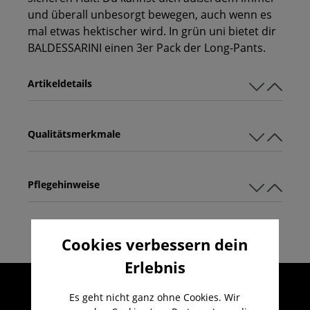
und überall unbesorgt bewegen, auch wenn es
mal etwas hektischer wird. In grün uni bietet dir
BALDESSARINI einen 3er Pack der Long-Pants.
Artikeldetails
Qualitätsmerkmale
Pflegehinweise
Cookies verbessern dein
Erlebnis
Umfangreicher Kundenservice
Es geht nicht ganz ohne Cookies. Wir
Kauf auf Rechnung