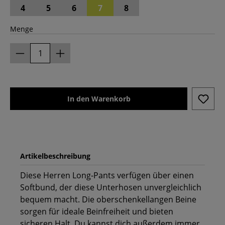
4
5
6
7
8
Menge
In den Warenkorb
Artikelbeschreibung
Diese ​Herren Long-Pants verfügen über einen
Softbund, der diese Unterhosen unvergleichlich
bequem macht. Die oberschenkellangen Beine
sorgen für ideale Beinfreiheit und bieten
sicheren Halt. Du kannst dich außerdem immer