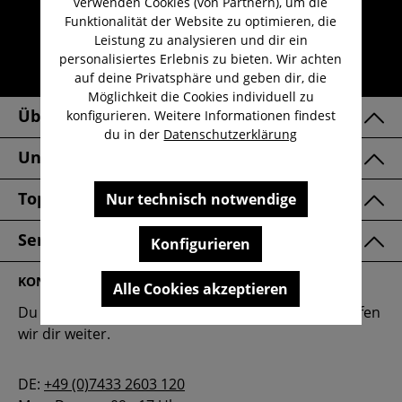
verwenden Cookies (von Partnern), um die
Kostenloser Versand ab 29,-€
Funktionalität der Website zu optimieren, die
Leistung zu analysieren und dir ein
Lieferzeit 1-3 Werktage
personalisiertes Erlebnis zu bieten. Wir achten
30 Tage kostenlose Retoure
auf deine Privatsphäre und geben dir, die
Möglichkeit die Cookies individuell zu
Über Uns
konfigurieren. Weitere Informationen findest
du in der
Datenschutzerklärung
Unsere Marken
Top Kategorien
Nur technisch notwendige
Service & FAQ
Konfigurieren
KONTAKT
Alle Cookies akzeptieren
Du hast eine Frage oder benötigst Hilfe? Gerne helfen
wir dir weiter.
DE:
+49 (0)7433 2603 120