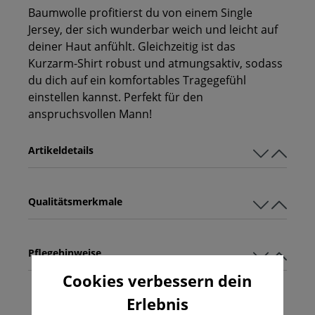
Baumwolle profitierst du von einem Single
Jersey, der sich wunderbar weich und leicht auf
deiner Haut anfühlt. Gleichzeitig ist das
Kurzarm-Shirt robust und atmungsaktiv, sodass
du dich auf ein komfortables Tragegefühl
einstellen kannst. Perfekt für den
anspruchsvollen Mann!
Artikeldetails
Qualitätsmerkmale
Pflegehinweise
Cookies verbessern dein
Erlebnis