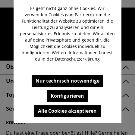
Es geht nicht ganz ohne Cookies. Wir
verwenden Cookies (von Partnern), um die
Umfangreicher Kundenservice
Funktionalität der Website zu optimieren, die
Kauf auf Rechnung
Leistung zu analysieren und dir ein
personalisiertes Erlebnis zu bieten. Wir achten
Kostenloser Versand ab 29,-€
auf deine Privatsphäre und geben dir, die
Lieferzeit 1-3 Werktage
Möglichkeit die Cookies individuell zu
konfigurieren. Weitere Informationen findest
30 Tage kostenlose Retoure
du in der
Datenschutzerklärung
Über Uns
Unsere Marken
Nur technisch notwendige
Top Kategorien
Konfigurieren
Service & FAQ
Alle Cookies akzeptieren
KONTAKT
Du hast eine Frage oder benötigst Hilfe? Gerne helfen