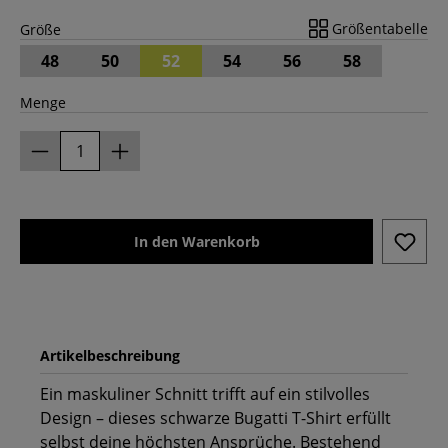
Größentabelle
Größe
48
50
52
54
56
58
Menge
In den Warenkorb
Artikelbeschreibung
Ein maskuliner Schnitt trifft auf ein stilvolles
Design – dieses schwarze Bugatti T-Shirt erfüllt
selbst deine höchsten Ansprüche. Bestehend