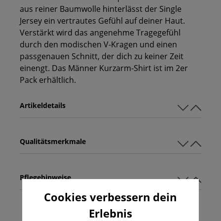
aus reiner Baumwolle hinterlässt der Single
Jersey ein vertrautes Gefühl auf deiner Haut.
Verstärkt wird das angenehme Tragegefühl
durch den modischen V-Kragen und einen
passgenauen Schnitt, der dich zu keiner Zeit
einengt. Das Männer Kurzarm-Shirt ist im 2er
Pack erhältlich.
Artikeldetails
Qualitätsmerkmale
Pflegehinweise
Cookies verbessern dein
Erlebnis