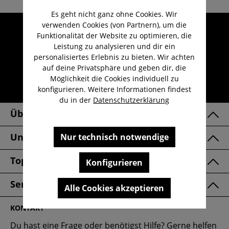
Es geht nicht ganz ohne Cookies. Wir
verwenden Cookies (von Partnern), um die
Umfangreicher Kundenservice
Funktionalität der Website zu optimieren, die
Kauf auf Rechnung
Leistung zu analysieren und dir ein
personalisiertes Erlebnis zu bieten. Wir achten
Kostenloser Versand ab 29,-€
auf deine Privatsphäre und geben dir, die
Lieferzeit 1-3 Werktage
Möglichkeit die Cookies individuell zu
konfigurieren. Weitere Informationen findest
30 Tage kostenlose Retoure
du in der
Datenschutzerklärung
Über Uns
Unsere Marken
Nur technisch notwendige
Top Kategorien
Konfigurieren
Service & FAQ
Alle Cookies akzeptieren
KONTAKT
Du hast eine Frage oder benötigst Hilfe? Gerne helfen