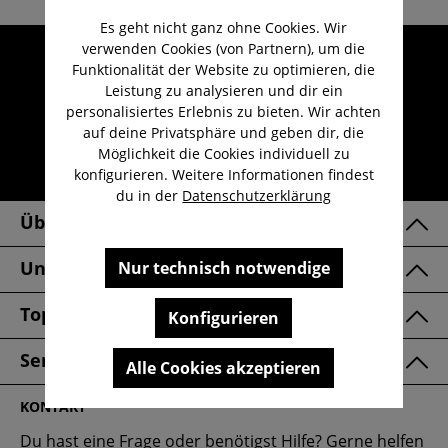
Es geht nicht ganz ohne Cookies. Wir
verwenden Cookies (von Partnern), um die
Umfangreicher Kundenservice
Funktionalität der Website zu optimieren, die
Kauf auf Rechnung
Leistung zu analysieren und dir ein
personalisiertes Erlebnis zu bieten. Wir achten
Kostenloser Versand ab 29,-€
auf deine Privatsphäre und geben dir, die
Lieferzeit 1-3 Werktage
Möglichkeit die Cookies individuell zu
konfigurieren. Weitere Informationen findest
30 Tage kostenlose Retoure
du in der
Datenschutzerklärung
Über Uns
Unsere Marken
Nur technisch notwendige
Top Kategorien
Konfigurieren
Service & FAQ
Alle Cookies akzeptieren
KONTAKT
Du hast eine Frage oder benötigst Hilfe? Gerne helfen