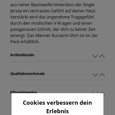
aus reiner Baumwolle hinterlässt der Single
Jersey ein vertrautes Gefühl auf deiner Haut.
Verstärkt wird das angenehme Tragegefühl
durch den modischen V-Kragen und einen
passgenauen Schnitt, der dich zu keiner Zeit
einengt. Das Männer Kurzarm-Shirt ist im 2er
Pack erhältlich.
Artikeldetails
Qualitätsmerkmale
Pflegehinweise
Cookies verbessern dein
Erlebnis