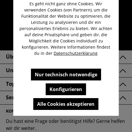
Es geht nicht ganz ohne Cookies. Wir
Umfangreicher Kundenservice
verwenden Cookies (von Partnern), um die
Kauf auf Rechnung
Funktionalität der Website zu optimieren, die
Leistung zu analysieren und dir ein
Kostenloser Versand ab 29,-€
personalisiertes Erlebnis zu bieten. Wir achten
Lieferzeit 1-3 Werktage
auf deine Privatsphäre und geben dir, die
Möglichkeit die Cookies individuell zu
30 Tage kostenlose Retoure
konfigurieren. Weitere Informationen findest
du in der
Datenschutzerklärung
Über Uns
Unsere Marken
Nur technisch notwendige
Top Kategorien
Konfigurieren
Service & FAQ
Alle Cookies akzeptieren
KONTAKT
Du hast eine Frage oder benötigst Hilfe? Gerne helfen
wir dir weiter.