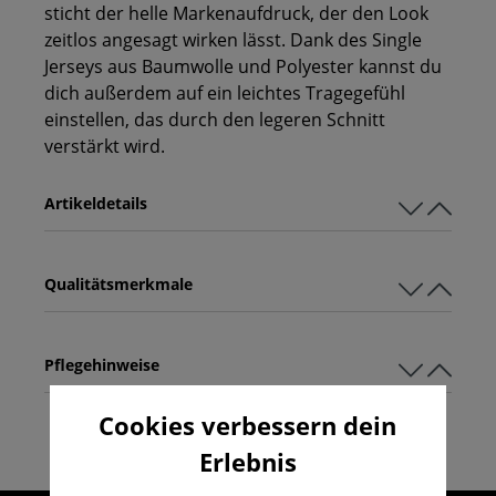
sticht der helle Markenaufdruck, der den Look
zeitlos angesagt wirken lässt. Dank des Single
Jerseys aus Baumwolle und Polyester kannst du
dich außerdem auf ein leichtes Tragegefühl
einstellen, das durch den legeren Schnitt
verstärkt wird.
Artikeldetails
Qualitätsmerkmale
Pflegehinweise
Cookies verbessern dein
Erlebnis