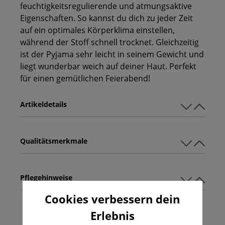
feuchtigkeitsregulierende und atmungsaktive
Eigenschaften. So kannst du dich zu jeder Zeit
auf ein optimales Körperklima einstellen,
während der Stoff schnell trocknet. Gleichzeitig
ist der Pyjama sehr leicht in seinem Gewicht und
liegt wunderbar weich auf deiner Haut. Perfekt
für einen gemütlichen Feierabend!
Artikeldetails
Qualitätsmerkmale
Pflegehinweise
Cookies verbessern dein
Erlebnis