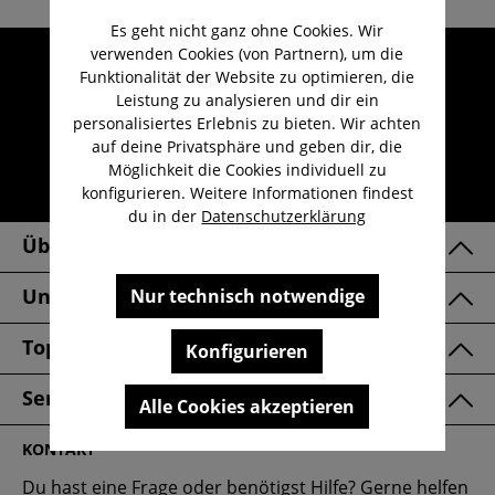
Es geht nicht ganz ohne Cookies. Wir
verwenden Cookies (von Partnern), um die
Umfangreicher Kundenservice
Funktionalität der Website zu optimieren, die
Kauf auf Rechnung
Leistung zu analysieren und dir ein
personalisiertes Erlebnis zu bieten. Wir achten
Kostenloser Versand ab 29,-€
auf deine Privatsphäre und geben dir, die
Lieferzeit 1-3 Werktage
Möglichkeit die Cookies individuell zu
konfigurieren. Weitere Informationen findest
30 Tage kostenlose Retoure
du in der
Datenschutzerklärung
Über Uns
Unsere Marken
Nur technisch notwendige
Top Kategorien
Konfigurieren
Service & FAQ
Alle Cookies akzeptieren
KONTAKT
Du hast eine Frage oder benötigst Hilfe? Gerne helfen