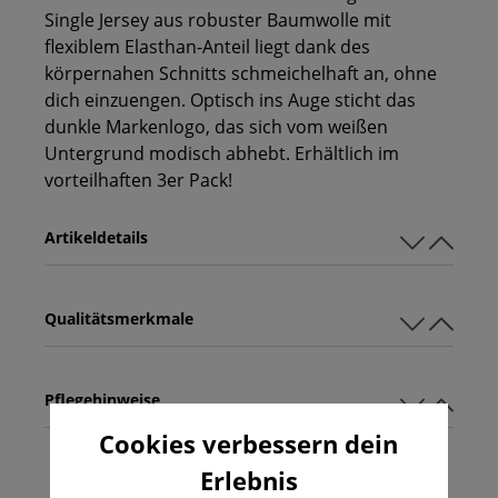
Single Jersey aus robuster Baumwolle mit
flexiblem Elasthan-Anteil liegt dank des
körpernahen Schnitts schmeichelhaft an, ohne
dich einzuengen. Optisch ins Auge sticht das
dunkle Markenlogo, das sich vom weißen
Untergrund modisch abhebt. Erhältlich im
vorteilhaften 3er Pack!
Artikeldetails
Qualitätsmerkmale
Pflegehinweise
Cookies verbessern dein
Erlebnis