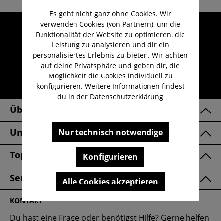
Es geht nicht ganz ohne Cookies. Wir
verwenden Cookies (von Partnern), um die
Umfangreicher Kundenservice
Funktionalität der Website zu optimieren, die
Kauf auf Rechnung
Leistung zu analysieren und dir ein
personalisiertes Erlebnis zu bieten. Wir achten
Kostenloser Versand ab 29,-€
auf deine Privatsphäre und geben dir, die
Lieferzeit 1-3 Werktage
Möglichkeit die Cookies individuell zu
konfigurieren. Weitere Informationen findest
30 Tage kostenlose Retoure
du in der
Datenschutzerklärung
Über Uns
Unsere Marken
Nur technisch notwendige
Top Kategorien
Konfigurieren
Service & FAQ
Alle Cookies akzeptieren
KONTAKT
Du hast eine Frage oder benötigst Hilfe? Gerne helfen