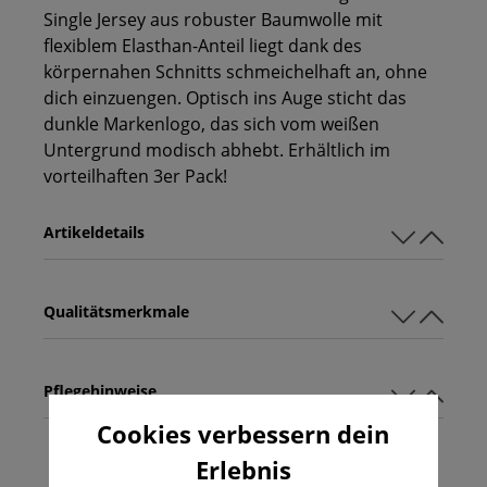
Single Jersey aus robuster Baumwolle mit
flexiblem Elasthan-Anteil liegt dank des
körpernahen Schnitts schmeichelhaft an, ohne
dich einzuengen. Optisch ins Auge sticht das
dunkle Markenlogo, das sich vom weißen
Untergrund modisch abhebt. Erhältlich im
vorteilhaften 3er Pack!
Artikeldetails
Qualitätsmerkmale
Pflegehinweise
Cookies verbessern dein
Erlebnis